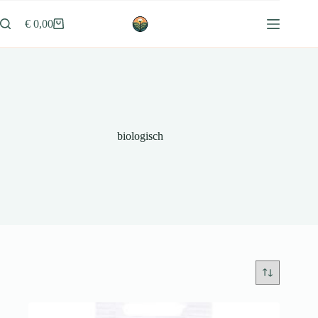
Ga
naar
€
0,00
Winkelwagen
de
inhoud
biologisch