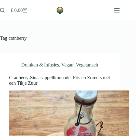
Ga
naar
€
0,00
Winkelwagen
de
inhoud
Tag
cranberry
Dranken & Infusies
,
Vegan
,
Vegetarisch
Cranberry-Sinaasappellimonade: Fris en Zomers met
een Tikje Zuur