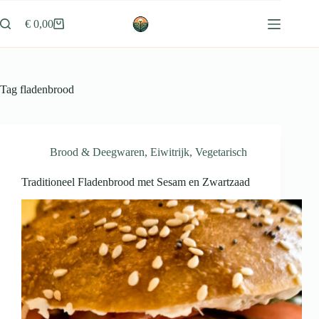
Ga
naar
€
0,00
Winkelwagen
de
inhoud
Tag
fladenbrood
Brood & Deegwaren
,
Eiwitrijk
,
Vegetarisch
Traditioneel Fladenbrood met Sesam en Zwartzaad