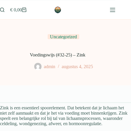
Ga
naar
€
0,00
Winkelwagen
de
inhoud
Uncategorized
Voedingswijs (#32-25) – Zink
admin
augustus 4, 2025
Zink is een essentieel spoorelement. Dat betekent dat je lichaam het
niet zelf aanmaakt en dat je het via voeding moet binnenkrijgen. Zink
speelt een belangrijke rol bij tal van lichaamsprocessen, waaronder
celdeling, wondgenezing, afweer, en hormoonregulatie.