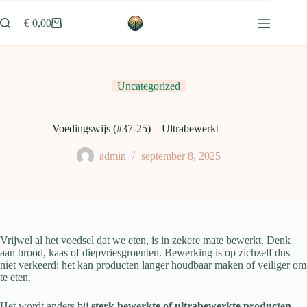
Ga
naar
€
0,00
Winkelwagen
de
inhoud
Uncategorized
Voedingswijs (#37-25) – Ultrabewerkt
admin
september 8, 2025
Vrijwel al het voedsel dat we eten, is in zekere mate bewerkt. Denk
aan brood, kaas of diepvriesgroenten. Bewerking is op zichzelf dus
niet verkeerd: het kan producten langer houdbaar maken of veiliger om
te eten.
Het wordt anders bij
sterk bewerkte of ultrabewerkte producten
.