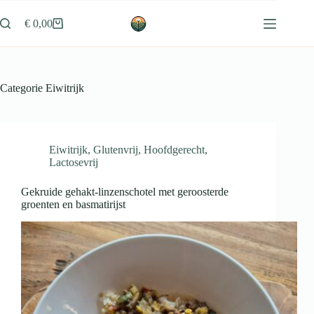
Ga
naar
€
0,00
Winkelwagen
de
inhoud
Categorie
Eiwitrijk
Eiwitrijk
,
Glutenvrij
,
Hoofdgerecht
,
Lactosevrij
Gekruide gehakt-linzenschotel met geroosterde
groenten en basmatirijst