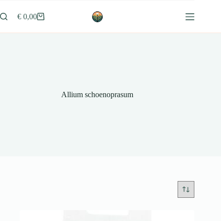
Ga
naar
€
0,00
Winkelwagen
de
inhoud
Allium schoenoprasum