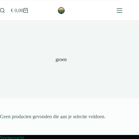
Ga
naar
€
0,00
Winkelwagen
de
inhoud
groen
Geen producten gevonden die aan je selectie voldoen.
Veelgezocht