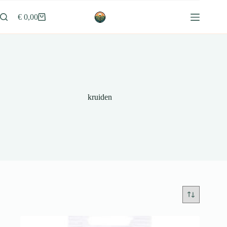
Ga
naar
€
0,00
Winkelwagen
de
inhoud
kruiden