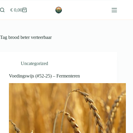
Ga
naar
€
0,00
Winkelwagen
de
inhoud
Tag
brood beter verteerbaar
Uncategorized
Voedingswijs (#52-25) – Fermenteren