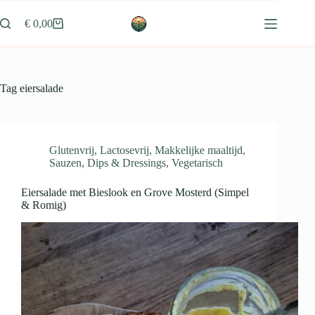
Ga
naar
€
0,00
Winkelwagen
de
inhoud
Tag
eiersalade
Glutenvrij
,
Lactosevrij
,
Makkelijke maaltijd
,
Sauzen, Dips & Dressings
,
Vegetarisch
Eiersalade met Bieslook en Grove Mosterd (Simpel
& Romig)