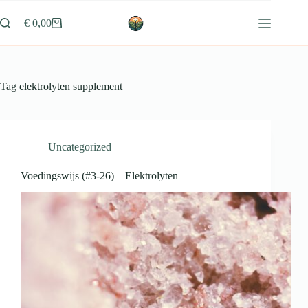
Ga
naar
€
0,00
Winkelwagen
de
inhoud
Tag
elektrolyten supplement
Uncategorized
Voedingswijs (#3-26) – Elektrolyten