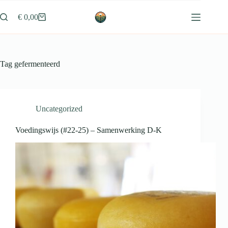
Ga
naar
€
0,00
Winkelwagen
de
inhoud
Tag
gefermenteerd
Uncategorized
Voedingswijs (#22-25) – Samenwerking D-K