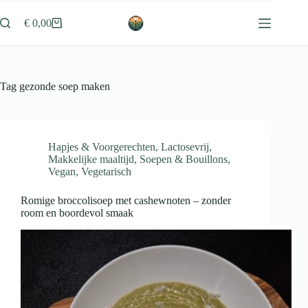
Ga
naar
€
0,00
Winkelwagen
de
inhoud
Tag
gezonde soep maken
Hapjes & Voorgerechten
,
Lactosevrij
,
Makkelijke maaltijd
,
Soepen & Bouillons
,
Vegan
,
Vegetarisch
Romige broccolisoep met cashewnoten – zonder
room en boordevol smaak