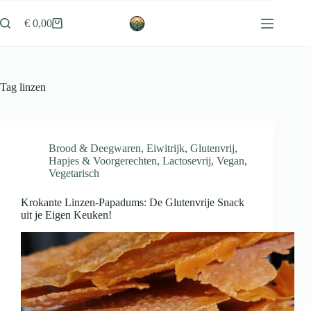
Ga
naar
€
0,00
Winkelwagen
de
inhoud
Tag
linzen
Brood & Deegwaren
,
Eiwitrijk
,
Glutenvrij
,
Hapjes & Voorgerechten
,
Lactosevrij
,
Vegan
,
Vegetarisch
Krokante Linzen-Papadums: De Glutenvrije Snack
uit je Eigen Keuken!