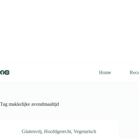
Ga
naar
de
inhoud
Home
Rece
Tag
makkelijke avondmaaltijd
Glutenvrij
,
Hoofdgerecht
,
Vegetarisch