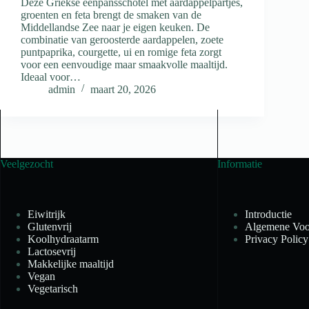
Deze Griekse eenpansschotel met aardappelpartjes,
groenten en feta brengt de smaken van de
Middellandse Zee naar je eigen keuken. De
combinatie van geroosterde aardappelen, zoete
puntpaprika, courgette, ui en romige feta zorgt
voor een eenvoudige maar smaakvolle maaltijd.
Ideaal voor…
admin
maart 20, 2026
Veelgezocht
Informatie
Eiwitrijk
Introductie
Glutenvrij
Algemene Voo
Koolhydraatarm
Privacy Policy
Lactosevrij
Makkelijke maaltijd
Vegan
Vegetarisch