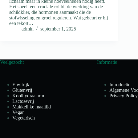
lichaam maar in kleine hoeveelheden nodig heeft.
Het speelt een cruciale rol bij de werking van de
schildklier, die hormonen aanmaakt die de
stofwisseling en groei reguleren. Wat gebeurt er bij
een tekort…
admin
september 1, 2025
Veelgezocht
Informatie
Eiwitrijk
Introductie
Glutenvrij
Algemene Voo
Koolhydraatarm
Privacy Policy
Lactosevrij
Makkelijke maaltijd
Vegan
Vegetarisch