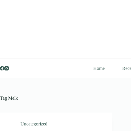
Ga
naar
de
inhoud
Home
Rece
Tag
Melk
Uncategorized