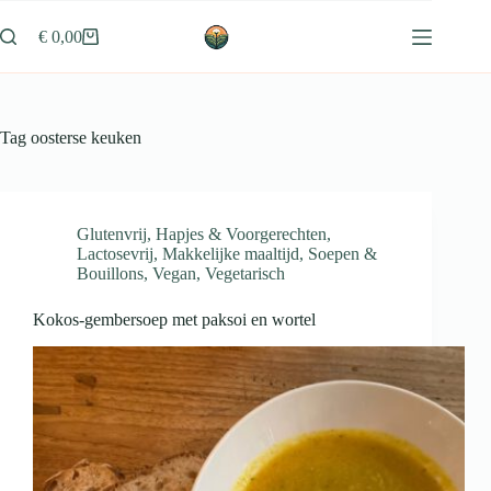
Ga
naar
€
0,00
Winkelwagen
de
inhoud
Tag
oosterse keuken
Glutenvrij
,
Hapjes & Voorgerechten
,
Lactosevrij
,
Makkelijke maaltijd
,
Soepen &
Bouillons
,
Vegan
,
Vegetarisch
Kokos-gembersoep met paksoi en wortel