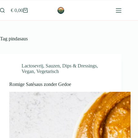
Ga
naar
€
0,00
Winkelwagen
de
inhoud
Tag
pindasaus
Lactosevrij
,
Sauzen, Dips & Dressings
,
Vegan
,
Vegetarisch
Romige Satésaus zonder Gedoe