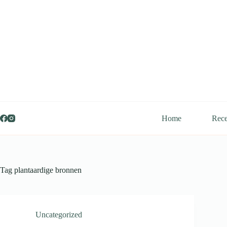
Ga
naar
de
inhoud
Home
Rece
Tag
plantaardige bronnen
Uncategorized