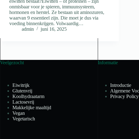
eiwitten bestaat?Eiwitten – of proteïnen – zijn
onmisbaar voor je spieren, immuunsysteem,
hormonen en herstel. Ze bestaan uit aminozuren,
waarvan 9 essentieel zijn. Die moet je dus via
voeding binnenkrijgen. Volwaardig…
admin
juni 16, 2025
Veelgezocht
Informatie
Eiwitrijk
Introductie
Glutenvrij
Algemene Voo
Koolhydraatarm
Privacy Policy
Lactosevrij
Makkelijke maaltijd
Vegan
Vegetarisch