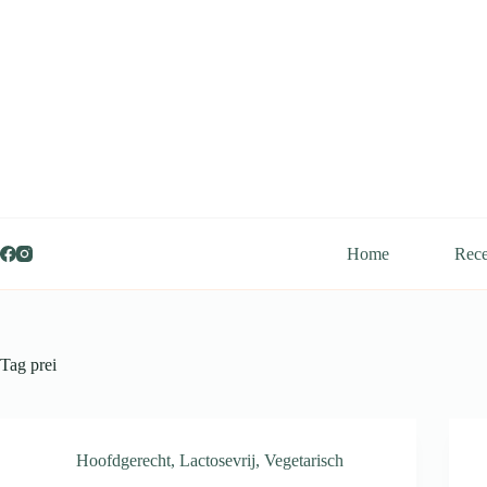
Ga
naar
de
inhoud
Home
Rece
Tag
prei
Hoofdgerecht
,
Lactosevrij
,
Vegetarisch