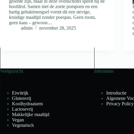
groente zijn, maar in deze ovenschotel speelt hij de
hoofdrol. Samen met de zoete pompoen en een
hartig gehaktmengsel vormt dit een stevige,
kruidige maaltijd zonder poespas. Geen room,
geen kaas – gewoon…
admin
november 28, 2025
Veelgezocht
Informatie
Eiwitrijk
Introductie
Glutenvrij
Algemene Voo
Koolhydraatarm
Privacy Policy
Lactosevrij
Makkelijke maaltijd
Vegan
Vegetarisch