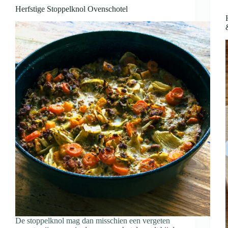
Herfstige Stoppelknol Ovenschotel
De stoppelknol mag dan misschien een vergeten