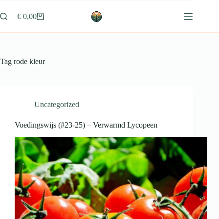
Ga
naar
€
0,00
Winkelwagen
de
inhoud
Tag
rode kleur
Uncategorized
Voedingswijs (#23-25) – Verwarmd Lycopeen