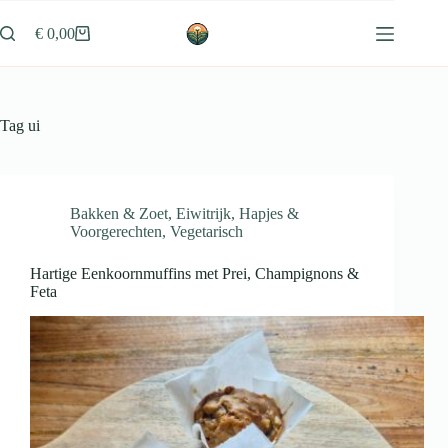
Ga
naar
€
0,00
Winkelwagen
de
inhoud
Tag
ui
Bakken & Zoet
,
Eiwitrijk
,
Hapjes &
Voorgerechten
,
Vegetarisch
Hartige Eenkoornmuffins met Prei, Champignons &
Feta