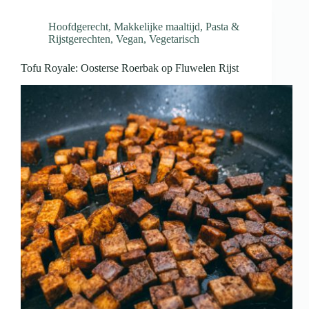
Hoofdgerecht
,
Makkelijke maaltijd
,
Pasta &
Rijstgerechten
,
Vegan
,
Vegetarisch
Tofu Royale: Oosterse Roerbak op Fluwelen Rijst