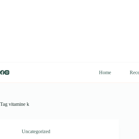
Ga
naar
de
inhoud
Home
Rece
Tag
vitamine k
Uncategorized