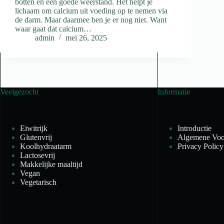
botten en een goede weerstand. Het helpt je
lichaam om calcium uit voeding op te nemen via
de darm. Maar daarmee ben je er nog niet. Want
waar gaat dat calcium…
admin
mei 26, 2025
Veelgezocht
Informatie
Eiwitrijk
Introductie
Glutenvrij
Algemene Voo
Koolhydraatarm
Privacy Policy
Lactosevrij
Makkelijke maaltijd
Vegan
Vegetarisch