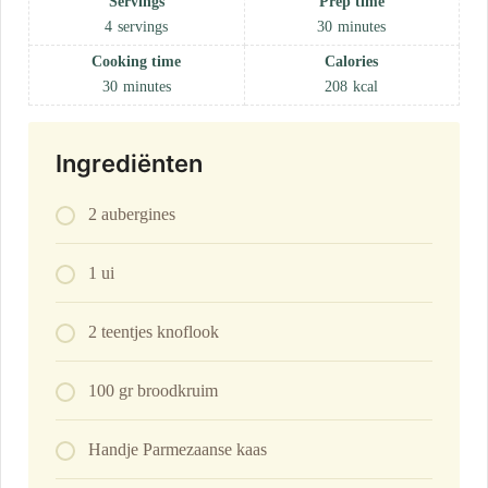
Servings
Prep time
4
servings
30
minutes
Cooking time
Calories
30
minutes
208
kcal
Ingrediënten
2 aubergines
1 ui
2 teentjes knoflook
100 gr broodkruim
Handje Parmezaanse kaas