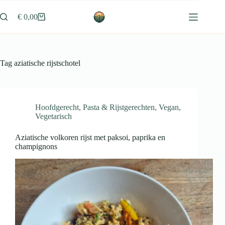
Ga
naar
€
0,00
Winkelwagen
de
inhoud
Tag
aziatische rijstschotel
Hoofdgerecht
,
Pasta & Rijstgerechten
,
Vegan
,
Vegetarisch
Aziatische volkoren rijst met paksoi, paprika en
champignons