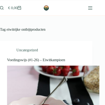
Ga
naar
€
0,00
Winkelwagen
de
inhoud
Tag
eiwitrijke ontbijtproducten
Uncategorized
Voedingswijs (#1-26) – Eiwitkampioen