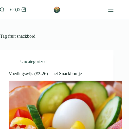
Ga
naar
€
0,00
Winkelwagen
de
inhoud
Tag
fruit snackbord
Uncategorized
Voedingswijs (#2-26) – het Snackbordje