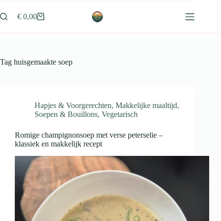
Ga
naar
€
0,00
Winkelwagen
de
inhoud
Tag
huisgemaakte soep
Hapjes & Voorgerechten
,
Makkelijke maaltijd
,
Soepen & Bouillons
,
Vegetarisch
Romige champignonsoep met verse peterselie –
klassiek en makkelijk recept