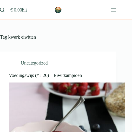
Ga
naar
€
0,00
Winkelwagen
de
inhoud
Tag
kwark eiwitten
Uncategorized
Voedingswijs (#1-26) – Eiwitkampioen