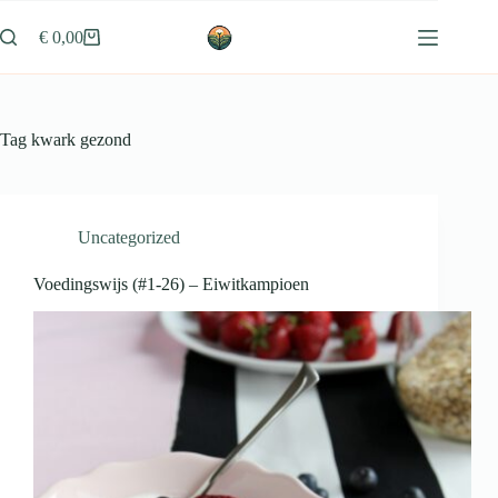
Ga
naar
€
0,00
Winkelwagen
de
inhoud
Tag
kwark gezond
Uncategorized
Voedingswijs (#1-26) – Eiwitkampioen