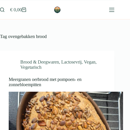
Ga
naar
€
0,00
Winkelwagen
de
inhoud
Tag
ovengebakken brood
Brood & Deegwaren
,
Lactosevrij
,
Vegan
,
Vegetarisch
Meergranen oerbrood met pompoen- en
zonnebloempitten