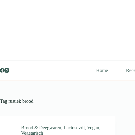
Ga
naar
de
inhoud
Home
Rece
Tag
rustiek brood
Brood & Deegwaren
,
Lactosevrij
,
Vegan
,
Vegetarisch