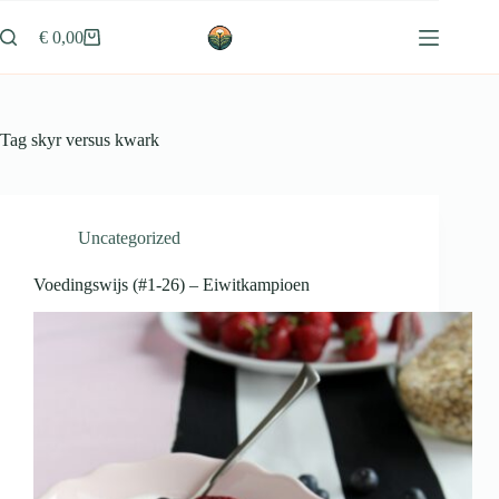
Ga
naar
€
0,00
Winkelwagen
de
inhoud
Tag
skyr versus kwark
Uncategorized
Voedingswijs (#1-26) – Eiwitkampioen