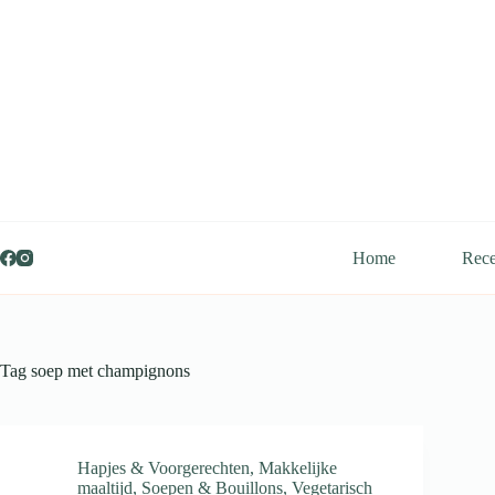
Ga
naar
de
inhoud
Home
Rece
Tag
soep met champignons
Hapjes & Voorgerechten
,
Makkelijke
maaltijd
,
Soepen & Bouillons
,
Vegetarisch