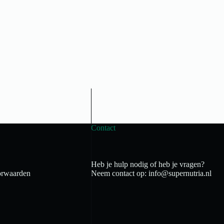
Contact
Heb je hulp nodig of heb je vragen?
rwaarden
Neem contact op: info@supernutria.nl