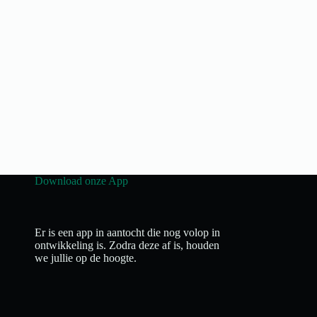
Download onze App
Er is een app in aantocht die nog volop in
ontwikkeling is. Zodra deze af is, houden
we jullie op de hoogte.