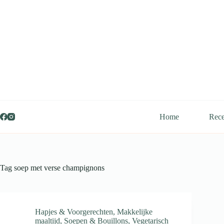
Ga
naar
de
inhoud
Home
Rece
Tag
soep met verse champignons
Hapjes & Voorgerechten
,
Makkelijke
maaltijd
,
Soepen & Bouillons
,
Vegetarisch