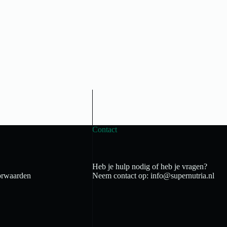
Contact
Heb je hulp nodig of heb je vragen?
rwaarden
Neem contact op: info@supernutria.nl