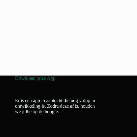
Download onze App
Er is een app in aantocht die nog volop in
ontwikkeling is. Zodra deze af is, houden
we jullie op de hoogte.