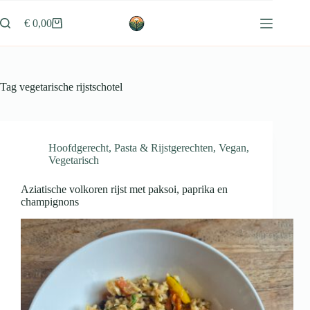
Ga
naar
€
0,00
Winkelwagen
de
inhoud
Tag
vegetarische rijstschotel
Hoofdgerecht
,
Pasta & Rijstgerechten
,
Vegan
,
Vegetarisch
Aziatische volkoren rijst met paksoi, paprika en
champignons