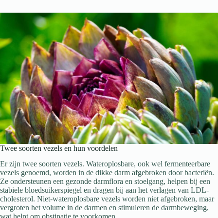
Twee soorten vezels en hun voordelen
Er zijn twee soorten vezels. Wateroplosbare, ook wel fermenteerbare
vezels genoemd, worden in de dikke darm afgebroken door bacteriën.
Ze ondersteunen een gezonde darmflora en stoelgang, helpen bij een
stabiele bloedsuikerspiegel en dragen bij aan het verlagen van LDL-
cholesterol. Niet-wateroplosbare vezels worden niet afgebroken, maar
vergroten het volume in de darmen en stimuleren de darmbeweging,
wat helpt om obstipatie te voorkomen.