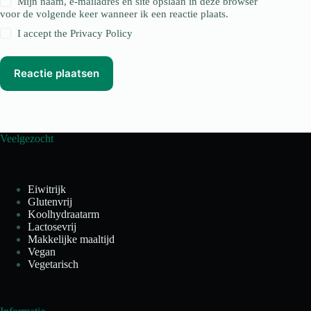
Mijn naam, e-mailadres en site opslaan in deze browser
voor de volgende keer wanneer ik een reactie plaats.
I accept the
Privacy Policy
Reactie plaatsen
Veelgezocht
Eiwitrijk
Glutenvrij
Koolhydraatarm
Lactosevrij
Makkelijke maaltijd
Vegan
Vegetarisch