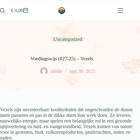
Ga
naar
€
0,00
Winkelwagen
de
inhoud
Uncategorized
Voedingswijs (#27-25) – Vezels
admin
juni 30, 2025
Vezels zijn onverteerbare koolhydraten die ongeschonden de dunne
darm passeren en pas in de dikke darm hun werk doen. Ze leveren
nauwelijks energie, maar spelen een belangrijke rol in een gezonde
spijsvertering en hart- en vaatgezondheid. Vezels komen van nature
voor in groenten, fruit, volkorenproducten, peulvruchten, noten en
zaden.