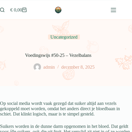
Ga
naar
€
0,00
Winkelwagen
de
inhoud
Uncategorized
Voedingswijs #50-25 – Vezelbalans
admin
december 8, 2025
Op social media wordt vaak gezegd dat suiker altijd aan vezels
gekoppeld moet worden, omdat het anders direct je bloedbaan in
schiet. Dat klinkt logisch, maar is te simpel gesteld.
Suikers worden in de dunne darm opgenomen in het bloed. Dat geldt
voor álle suikers, ook die uit fruit. Het verschil zit niet in of ze worden