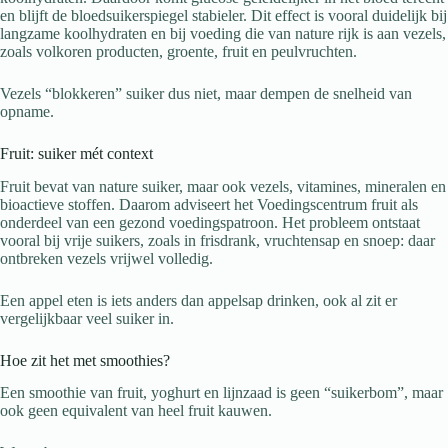
en blijft de bloedsuikerspiegel stabieler. Dit effect is vooral duidelijk bij
langzame koolhydraten en bij voeding die van nature rijk is aan vezels,
zoals volkoren producten, groente, fruit en peulvruchten.
Vezels “blokkeren” suiker dus niet, maar dempen de snelheid van
opname.
Fruit: suiker mét context
Fruit bevat van nature suiker, maar ook vezels, vitamines, mineralen en
bioactieve stoffen. Daarom adviseert het Voedingscentrum fruit als
onderdeel van een gezond voedingspatroon. Het probleem ontstaat
vooral bij vrije suikers, zoals in frisdrank, vruchtensap en snoep: daar
ontbreken vezels vrijwel volledig.
Een appel eten is iets anders dan appelsap drinken, ook al zit er
vergelijkbaar veel suiker in.
Hoe zit het met smoothies?
Een smoothie van fruit, yoghurt en lijnzaad is geen “suikerbom”, maar
ook geen equivalent van heel fruit kauwen.